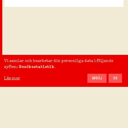
Vi samlar och bearbetar din personliga data i följande
syften:
Besöksstatistik
.
Läs mer
AVBÖJ
OK