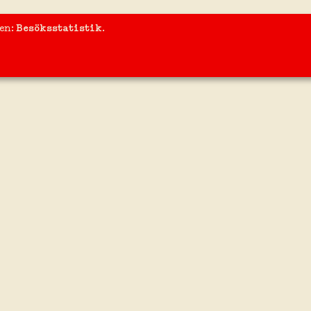
S & FEST
AKTIVITETER
ten:
Besöksstatistik
.