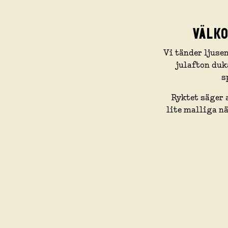
VÄLKO
Vi tänder ljuse
julafton duk
s
Ryktet säger a
lite malliga n