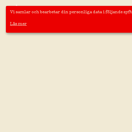
HOTELLET
BOENDE
RESTAURANG
KONFEREN
Vi samlar och bearbetar din personliga data i följande syf
Läs mer