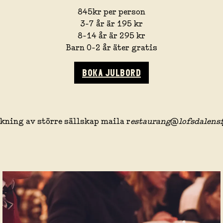
845kr per person
3-7 år är 195 kr
8-14 år är 295 kr
Barn 0-2 år äter gratis
BOKA JULBORD
kning av större sällskap maila r
estaurang
@
lofsdalensf